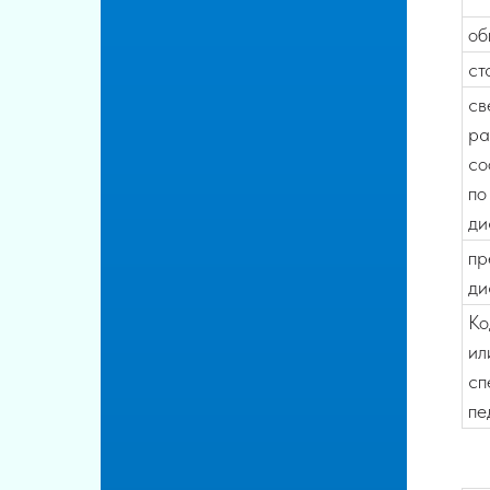
об
ст
св
ра
со
по
ди
пр
ди
Ко
ил
сп
пе