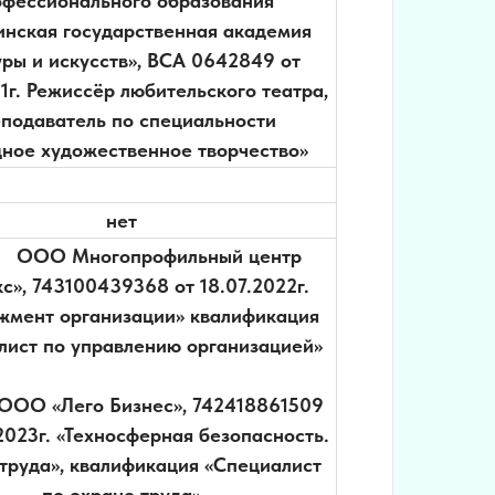
офессионального образования
инская государственная академия
уры и искусств», ВСА 0642849 от
11г. Режиссёр любительского театра,
подаватель по специальности
ное художественное творчество»
нет
ОО Многопрофильный центр
с», 743100439368 от 18.07.2022г.
мент организации» квалификация
лист по управлению организацией»
 «Лего Бизнес», 742418861509
.2023г. «Техносферная безопасность.
труда», квалификация «Специалист
по охране труда»