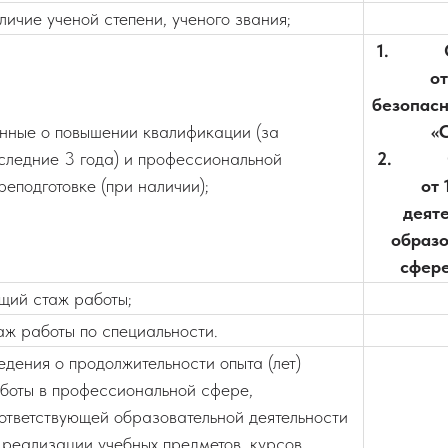
личие ученой степени, ученого звания;
1. ООО
от
безопасн
нные о повышении квалификации (за
«
следние 3 года) и профессиональной
2. ООО
реподготовке (при наличии);
от 
деят
образо
сфере
щий стаж работы;
аж работы по специальности.
едения о продолжительности опыта (лет)
боты в профессиональной сфере,
ответствующей образовательной деятельности
 реализации учебных предметов, курсов,