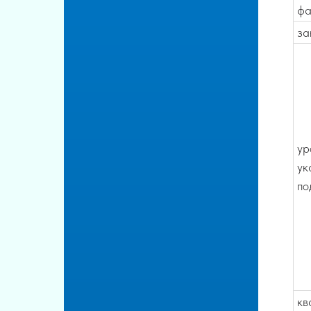
фа
за
ур
ук
по
кв