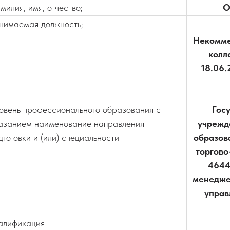
милия, имя, отчество;
О
нимаемая должность;
Некомме
колл
18.06.
овень профессионального образования с
Гос
азанием наименование направления
учрежд
дготовки и (или) специальности
образов
торгово
4644
менедже
управ
алификация