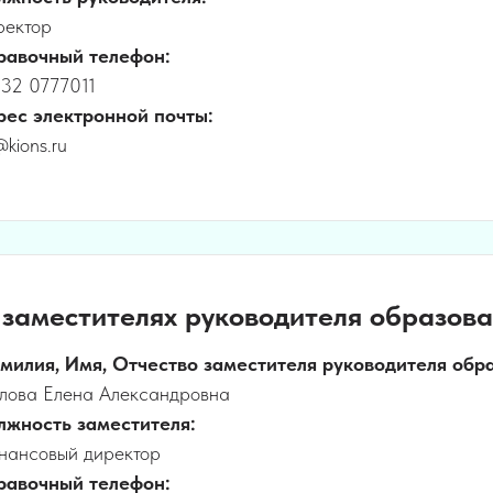
ректор
равочный телефон:
932 0777011
рес электронной почты:
@kions.ru
 заместителях руководителя образова
милия, Имя, Отчество заместителя руководителя обр
лова Елена Александровна
лжность заместителя:
нансовый директор
равочный телефон: