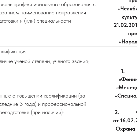
пр
овень профессионального образования с
«Челяб
азанием наименование направления
культ
дготовки и (или) специальности
21.02.20
пре
«Народ
алификация
личие ученой степени, ученого звания;
1. О
«Феник
«Менедж
нные о повышении квалификации (за
«Специа
следние 3 года) и профессиональной
реподготовке (при наличии);
2. ООО
от 16.02
Охрана 