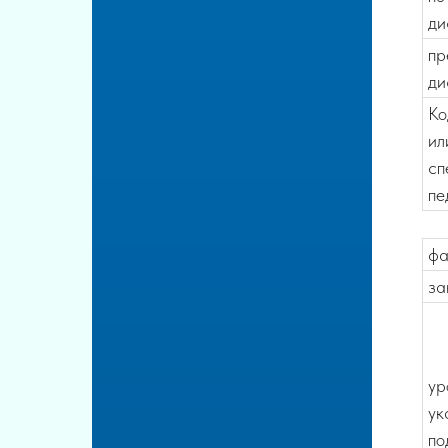
ди
пр
ди
Ко
ил
сп
пе
фа
за
ур
ук
по