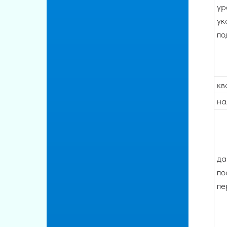
ур
ук
по
кв
на
да
по
пе