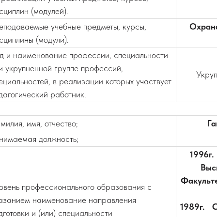
сциплин (модулей).
еподаваемые учебные предметы, курсы,
Охрана
сциплины (модули).
д и наименование профессии, специальности
и укрупненной группе профессий,
Укруп
ециальностей, в реализации которых участвует
дагогический работник.
милия, имя, отчество;
Га
нимаемая должность;
1996г.
Выс
Факульт
овень профессионального образования с
азанием наименование направления
1989г. 
дготовки и (или) специальности