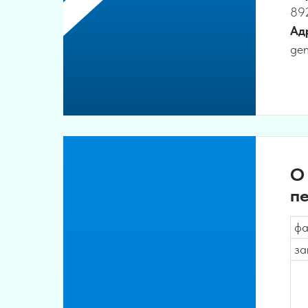
89
Ад
gen
О 
пе
фа
за