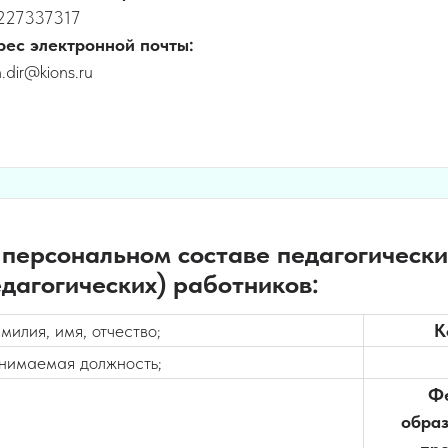
227337317
рес электронной почты:
.dir@kions.ru
персональном составе педагогически
дагогических) работников:
милия, имя, отчество;
К
нимаемая должность;
Фе
обра