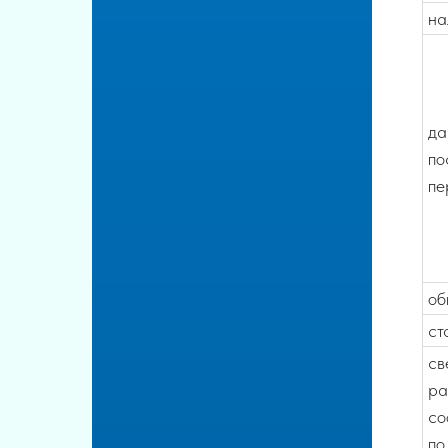
на
да
по
пе
об
ст
св
ра
со
по