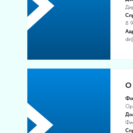
Ди
Сп
8 
Ад
dir
О
Фа
Ор
До
Фи
Сп